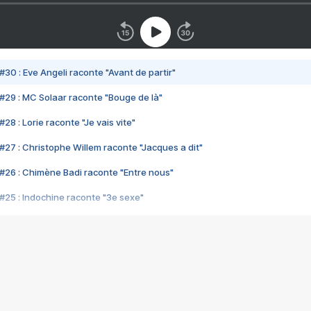
#30 : Eve Angeli raconte "Avant de partir"
#29 : MC Solaar raconte "Bouge de là"
28 : Lorie raconte "Je vais vite"
#27 : Christophe Willem raconte "Jacques a dit"
#26 : Chimène Badi raconte "Entre nous"
#25 : Indochine raconte "3e sexe"
#24 : Zaho raconte "C'est chelou"
#23 : Patrick Bruel raconte "Au café des délices"
#22 : Kyo raconte "Le chemin"
#21 : Nolwenn Leroy raconte "Cassé"