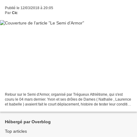
Publié le 12/03/2018 à 20:05
Par
Cic
Retour sur le Semi d'Armor, organisé par Trégueux Athlétisme, qui s'est
couru le 04 mars dernier. Yvon et ses drôles de Dames ( Nathalie , Laurence
et Isabelle ) avaient fait le court déplacement, histoire de tester leur condition
à quelques semaines...
Hébergé par Overblog
Top articles